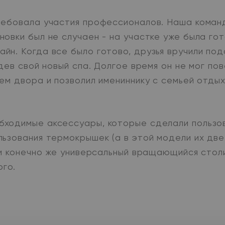
ребовала участия профессионалов. Наша коман
овки был не случаен - на участке уже была го
йн. Когда все было готово, друзья вручили по
идев свой новый спа. Долгое время он не мог по
ем двора и позволил имениннику c семьей отдых
бходимые аксессуары, которые сделали пользо
ьзования термокрышек (а в этой модели их две
p и конечно же универсальный вращающийся сто
ого.