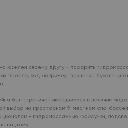
на юбилей своему другу - подарить гидромасса
так проста, как, например, вручение букета цв
о.
йна был ограничен имеющимися в наличии моде
вой выбор на просторном 9-местном спа-бассе
кционалом - гидромассажные форсунки, подсвет
а на дому.