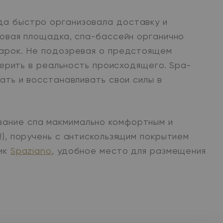
да быстро организовала доставку и
товая площадка, спа-бассейн органично
дарок. Не подозревая о предстоящем
верить в реальность происходящего. Spa-
ать и восстанавливать свои силы в
вание спа макмимально комфортным и
!), поручень с антискользящим покрытием
лик
Spaziano
, удобное место для размещения