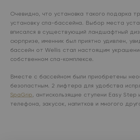
Очевидно, что установка такого подарка т
установку спа-бассейна. Выбор места устан
вписался в существующий ландшафтный диза
сюрпризе, именник был приятно удивлен, ув
бассейн от Wellis стал настоящим украшени
собственном спа-комплексе.
Вместе с бассейном были приобретены нео
безопастным. 2 лифтера для удобства испрл
SpaGrip
, антискользящие ступени Easy Ste
телефона, закусок, напитков и многого друг