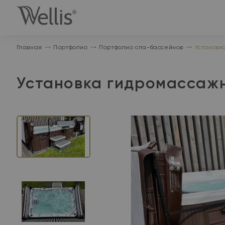
На
главную
Главная
Портфолио
Портфолио спа-бассейнов
Установк
Установка гидромассажно