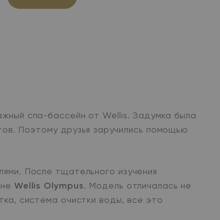
жный спа-бассейн от Wellis. Задумка была
етов. Поэтому друзья заручились помощью
лями. После тщательного изучения
йне
Wellis Olympus
. Модель отличалась не
ка, система очистки воды, все это