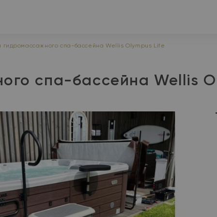
а гидромассажного спа-бассейна Wellis Olympus Life
го спа-бассейна Wellis Ol