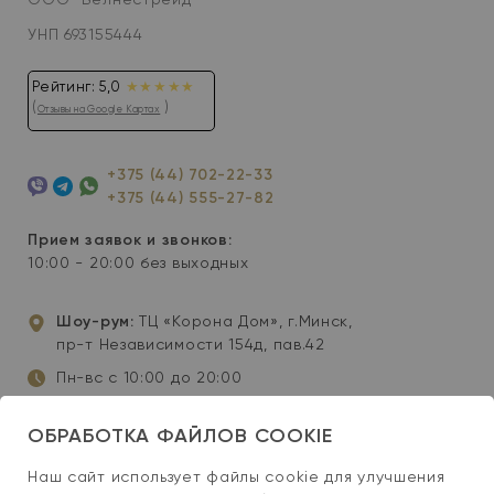
УНП 693155444
Рейтинг: 5,0
★★★★★
(
)
Отзывы на Google Картах
+375 (44) 702-22-33
+375 (44) 555-27-82
Viber
Telegram
WhatsApp
Прием заявок и звонков:
10:00 - 20:00 без выходных
Шоу-рум:
ТЦ «Корона Дом», г.Минск,
пр-т Независимости 154д, пав.42
Пн-вс с 10:00 до 20:00
info@wellis-spa.by
ОБРАБОТКА ФАЙЛОВ COOKIE
Инстаграм
YouTube
Facebook
Наш сайт использует файлы cookie для улучшения