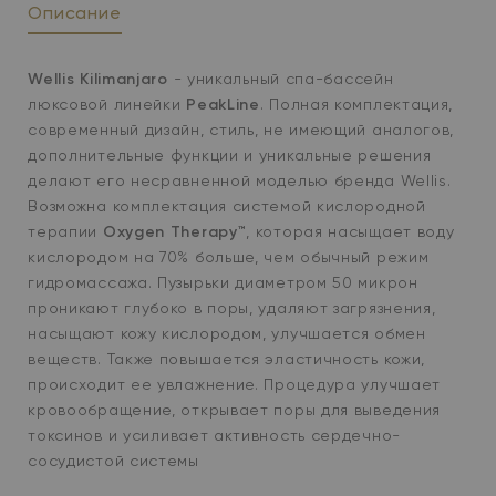
Описание
Wellis Kilimanjaro
- уникальный спа-бассейн
люксовой линейки
PeakLine
. Полная комплектация,
современный дизайн, стиль, не имеющий аналогов,
дополнительные функции и уникальные решения
делают его несравненной моделью бренда Wellis.
Возможна комплектация системой кислородной
терапии
Oxygen Therapy™
, которая насыщает воду
кислородом на 70% больше, чем обычный режим
гидромассажа.
Пузырьки диаметром 50 микрон
проникают глубоко в поры, удаляют загрязнения,
насыщают кожу кислородом,
улучшается обмен
веществ
. Также
повышается эластичность кожи
,
происходит ее увлажнение. Процедура
улучшает
кровообращение
, открывает поры для
выведения
токсинов
и
усиливает активность сердечно-
сосудистой системы