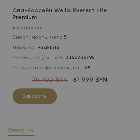
Спа-бассейн Wellis Everest Life
Premium
в наличии
Вместимость, чел.:
5
Линейка:
PeakLife
Размер, см (ДхШхВ):
236х236х95
Количество форсунок, шт.:
68
79 900 BYN
61 999 BYN
Заказать
Описание