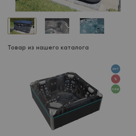
Товар из нашего каталога
хит
%
со
скидкой
new