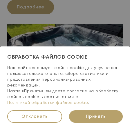
Подробнее
ОБРАБОТКА ФАЙЛОВ COOKIE
Наш сайт использует файлы cookie для улучшения
пользовательского опыта, сбора статистики и
представления персонализированных
#Портфолио спа-бассейнов
рекомендаций.
Нажав «Принять», вы даете согласие на обработку
файлов cookie в соответствии с
Установка гидромассажного спа-
Политикой обработки файлов cookie
.
бассейна Wellis Everest Life Premium #1
Отклонить
Принять
Дзержинский район
Тест-драйв спа-бассейнов