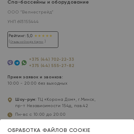
Спа-бассейны и оборудование
ООО “Велнестрейд”
УНП 693155444
Рейтинг: 5,0
★★★★★
(
)
Отзывы на Google Картах
+375 (44) 702-22-33
+375 (44) 555-27-82
Viber
Telegram
WhatsApp
Прием заявок и звонков:
10:00 - 20:00 без выходных
Шоу-рум:
ТЦ «Корона Дом», г.Минск,
пр-т Независимости 154д, пав.42
Пн-вс с 10:00 до 20:00
info@wellis-spa.by
ОБРАБОТКА ФАЙЛОВ COOKIE