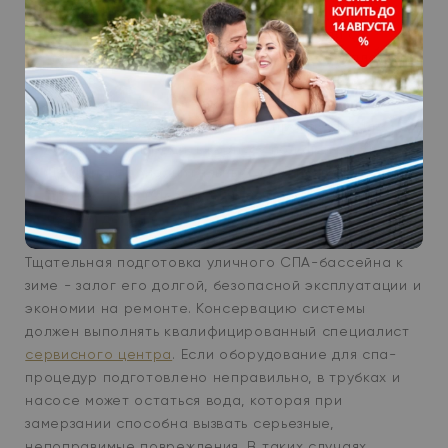
тщательно.
Защищайте бассейн от снега и наледи с
помощью зимних чехлов, термотентов и плотных
замков.
Не используйте бытовые щиты или укрывные
материалы сверх заявленных производителем –
они могут навредить корпусу под снегом.
Демонтаж дополнительных устройств (лестницы,
прожекторы, насосы) снижает риск механических
повреждений.
Тщательная подготовка уличного СПА-бассейна к
зиме - залог его долгой, безопасной эксплуатации и
экономии на ремонте. Консервацию системы
должен выполнять квалифицированный специалист
сервисного центра
. Если оборудование для спа-
процедур подготовлено неправильно, в трубках и
насосе может остаться вода, которая при
замерзании способна вызвать серьезные,
непоправимые повреждения. В таких случаях