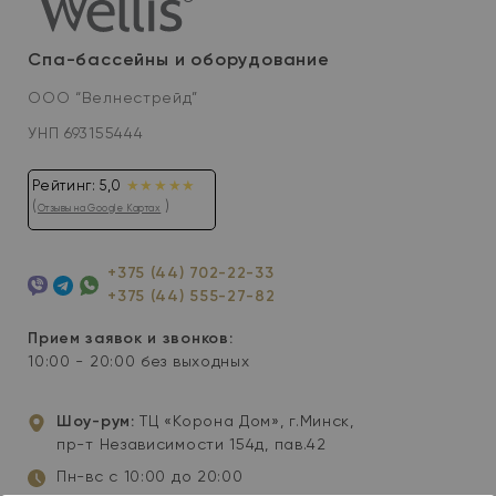
Спа-бассейны и оборудование
ООО “Велнестрейд”
УНП 693155444
Рейтинг: 5,0
★★★★★
(
)
Отзывы на Google Картах
+375 (44) 702-22-33
+375 (44) 555-27-82
Viber
Telegram
WhatsApp
Прием заявок и звонков:
10:00 - 20:00 без выходных
Шоу-рум:
ТЦ «Корона Дом», г.Минск,
пр-т Независимости 154д, пав.42
Пн-вс с 10:00 до 20:00