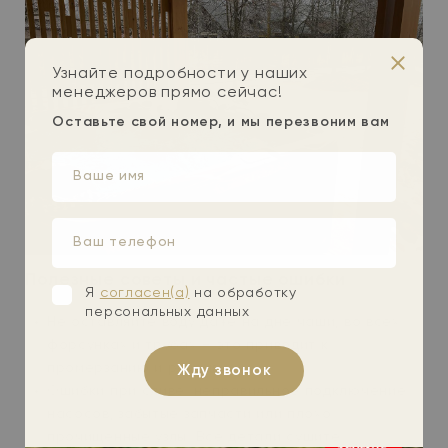
Закры
Узнайте подробности у наших
менеджеров прямо сейчас!
Оставьте свой номер, и мы перезвоним вам
Ваше
имя
Ваш
телефон
Полезные советы и частые ошибки
Я
согласен(а)
на обработку
персональных данных
Не оставляйте воду даже на дне чаши, во всех
форсунках и трубах – это приводит к
промерзанию и разрыву.
Жду звонок
Ошибки при сливе: неправильное подключение
насосов, забытые запчасти или плохо
прочищенные узлы. Все детали сушите