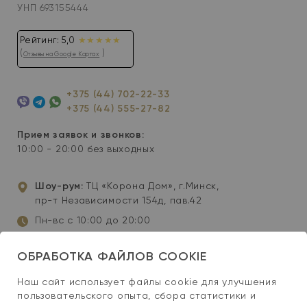
УНП 693155444
Рейтинг: 5,0
★★★★★
(
)
Отзывы на Google Картах
+375 (44) 702-22-33
+375 (44) 555-27-82
Viber
Telegram
WhatsApp
Прием заявок и звонков:
10:00 - 20:00 без выходных
Шоу-рум:
ТЦ «Корона Дом», г.Минск,
пр-т Независимости 154д, пав.42
Пн-вс с 10:00 до 20:00
info@wellis-spa.by
ОБРАБОТКА ФАЙЛОВ COOKIE
Инстаграм
YouTube
Facebook
Наш сайт использует файлы cookie для улучшения
пользовательского опыта, сбора статистики и