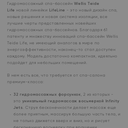
Гидромассажный спа-бассейн
Wellis Teide
Life
новой линейки
LifeLine
- это новый дизайн спа,
новые решения и новая система изоляции, все
лучшие черты представленных новейших
гидромассажных спа-бассейнов. Благодаря 61
патенту и множеству инноваций спа-бассейн Wellis
Teide Life, не имеющий аналогов в мире по
энергоэффективности, наконец-то стал доступен
каждому. Модель достаточно компактная, идеяльно
подойдет для небольших помещений.
В нем есть все, что требуется от спа-салона
премиум-класса:
32 гидромассажных форсункок
, 2 из которых -
это
уникальный гидромассаж восьмеркой Infinity
Jets
. Струя бесконечности делает массаж еще
более приятным, массируя большую часть тела, и
не только движется вверх и вниз, но и рисует
бесконечную восьмерку при вращении.