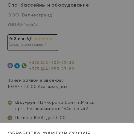
Спа-бассейны и оборудование
ООО “Велнестрейд”
УНП 693155444
Рейтинг: 5,0
★★★★★
(
)
Отзывы на Google Картах
+375 (44) 702-22-33
+375 (44) 555-27-82
Viber
Telegram
WhatsApp
Прием заявок и звонков:
10:00 - 20:00 без выходных
Шоу-рум:
ТЦ «Корона Дом», г.Минск,
пр-т Независимости 154д, пав.42
Пн-вс с 10:00 до 20:00
info@wellis-spa.by
ОБРАБОТКА ФАЙЛОВ COOKIE