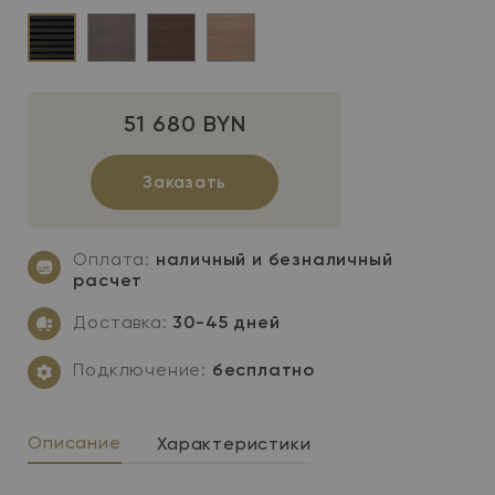
LightSide™
SmoothSide™
SmoothSide™
SmoothSide™
–
–
–
–
51 680 BYN
grey
moonlight
graphite
light
grey
brown
maple
Заказать
Оплата:
наличный и безналичный
расчет
Доставка:
30-45 дней
Подключение:
бесплатно
Описание
Характеристики