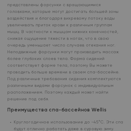
представлены форсунки с вращающимися
головками, которые могут достигать большей зоны
воздействия и благодаря вихревому потоку воды
увеличивать приток крови к различным группам
мышц. В частности к мышцам нижних конечностей,
снижая ощущение тяжести в ногах, что в свою
очередь уменьшает число случаев отекания ног.
Неподвижные форсунки могут производить массаж
более глубоких слоев тела. Форма сидений
соответствует форме тела, поэтому Вы можете
проводить больше времени в своем спа-бассейне.
Под различные требования сидения комплектуются
Закры
Узнайте подробности у наших
различными видами форсунок с индивидуальным
менеджеров прямо сейчас!
расположением. Поэтому каждый может найти
Оставьте свой номер, и мы перезвоним вам
решение под себя.
Ваше
Преимущества спа-бассейнов Wellis
имя
Круглогодичное использование до -45
°С. Эти спа
Ваш
будут отлично работать даже в суровую зиму.