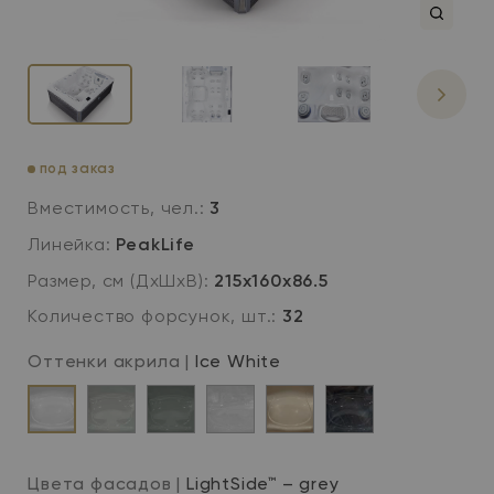
под заказ
Вместимость, чел.:
3
Линейка:
PeakLife
Размер, см (ДхШхВ):
215х160х86.5
Количество форсунок, шт.:
32
Оттенки акрила |
Ice White
Ice
Soft
Thunder
Sterling
Champagne
Midnight
White
Silk
Grey
Silver
Canyon
Цвета фасадов |
LightSide™ – grey