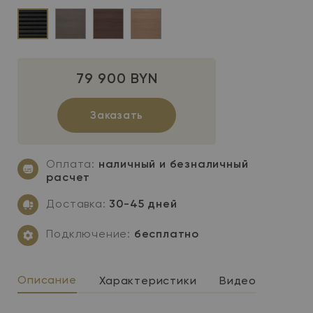
LightSide™
SmoothSide™
SmoothSide™
SmoothSide™
–
–
–
–
79 900 BYN
grey
moonlight
graphite
light
grey
brown
maple
Заказать
Оплата:
наличный и безналичный
расчет
Доставка:
30-45 дней
Подключение:
бесплатно
Описание
Характеристики
Видео