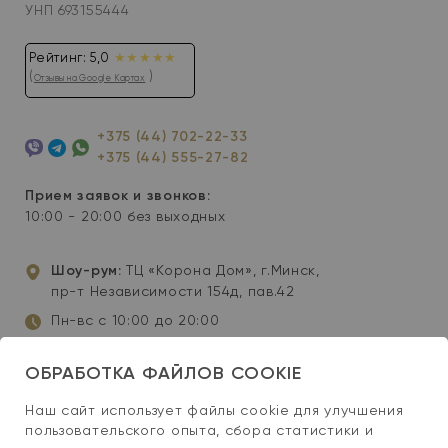
УНП 693155444
Рейтинг: 5,0
★★★★★
(
)
Отзывы на Google Картах
+375 (44) 702-22-33
+375 (44) 555-27-82
Viber
Telegram
WhatsApp
Прием заявок и звонков:
10:00 - 20:00 без выходных
Шоу-рум:
ТЦ «Корона Дом», г.Минск,
пр-т Независимости 154д, пав.42
Пн-вс с 10:00 до 20:00
info@wellis-spa.by
ОБРАБОТКА ФАЙЛОВ COOKIE
Инстаграм
YouTube
Facebook
Наш сайт использует файлы cookie для улучшения
пользовательского опыта, сбора статистики и