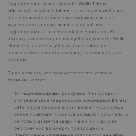
Гидромассажный спа-бассейн
Wellis Elbrus
Life
новой линейки
LifeLine
- это н
овый дизайн спа,
новые решения и новая система изоляции, все
лучшие черты представленных новейших
гидромассажных спа-бассейнов. Благодаря 61
патенту и множеству инноваций спа-бассейн Wellis
Elbrus Life, не имеющий аналогов в мире по
энергоэффективности, наконец-то стал доступен
каждому.
В нем есть все, что требуется от спа-салона
премиум-класса:
61 гидромассажных форсункок
, 4 из которых -
это
уникальный гидромассаж восьмеркой Infinity
Jets
. Струя бесконечности делает массаж еще
более приятным, массируя большую часть тела, и
не только движется вверх и вниз, но и рисует
бесконечную восьмерку при вращении.
Электронное управление гидромассажем Wow