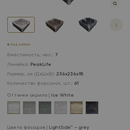
под заказ
Вместимость, чел.:
7
Линейка:
PeakLife
Размер, см (ДхШхВ):
236х236х95
Количество форсунок, шт.:
61
Оттенки акрила |
Ice White
Ice
Soft
Thunder
Sterling
Champagne
Midnight
White
Silk
Grey
Silver
Canyon
Цвета фасадов |
LightSide™ – grey