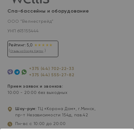
Спа-бассейны и оборудование
ООО “Велнестрейд”
УНП 693155444
Рейтинг: 5,0
★★★★★
(
)
Отзывы на Google Картах
+375 (44) 702-22-33
+375 (44) 555-27-82
Viber
Telegram
WhatsApp
Прием заявок и звонков:
10:00 - 20:00 без выходных
Шоу-рум:
ТЦ «Корона Дом», г.Минск,
пр-т Независимости 154д, пав.42
Пн-вс с 10:00 до 20:00